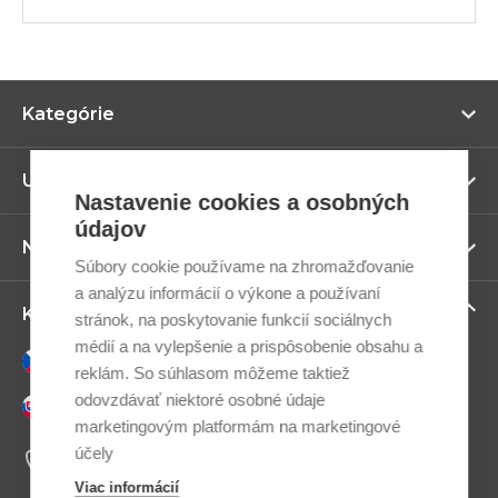
Zo
Kategórie
vi
Zo
Užitočné odkazy
vi
Nastavenie cookies a osobných
údajov
Zo
Newsletter
vi
Súbory cookie používame na zhromažďovanie
a analýzu informácií o výkone a používaní
Zo
Kontaktujte nás
stránok, na poskytovanie funkcií sociálnych
vi
médií a na vylepšenie a prispôsobenie obsahu a
Česky
reklám. So súhlasom môžeme taktiež
odovzdávať niektoré osobné údaje
Slovensky
marketingovým platformám na marketingové
+421 948 033 033
účely
Po-Pá 9:00–17:00
Viac informácií