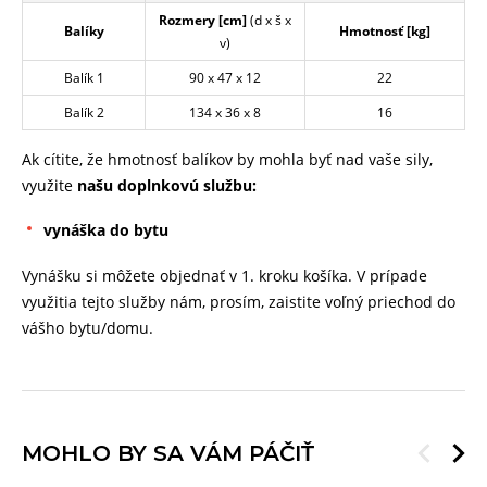
Rozmery [cm]
(d x š x
Balíky
Hmotnosť [kg]
v)
Balík 1
90 x 47 x 12
22
Balík 2
134 x 36 x 8
16
Ak cítite, že hmotnosť balíkov by mohla byť nad vaše sily,
využite
našu doplnkovú službu:
vynáška do bytu
Vynášku si môžete objednať v 1. kroku košíka. V prípade
využitia tejto služby nám, prosím, zaistite voľný priechod do
vášho bytu/domu.
MOHLO BY SA VÁM PÁČIŤ