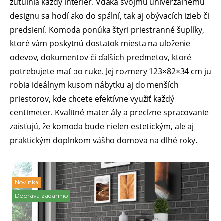
zútulnia každý interiér. Vďaka svojmu univerzálnemu
designu sa hodí ako do spální, tak aj obývacích izieb či
predsiení. Komoda ponúka štyri priestranné šuplíky,
ktoré vám poskytnú dostatok miesta na uloženie
odevov, dokumentov či ďalších predmetov, ktoré
potrebujete mať po ruke. Jej rozmery 123×82×34 cm ju
robia ideálnym kusom nábytku aj do menších
priestorov, kde chcete efektívne využiť každý
centimeter. Kvalitné materiály a precízne spracovanie
zaisťujú, že komoda bude nielen estetickým, ale aj
praktickým doplnkom vášho domova na dlhé roky.
Novinka
Doprava zadarmo