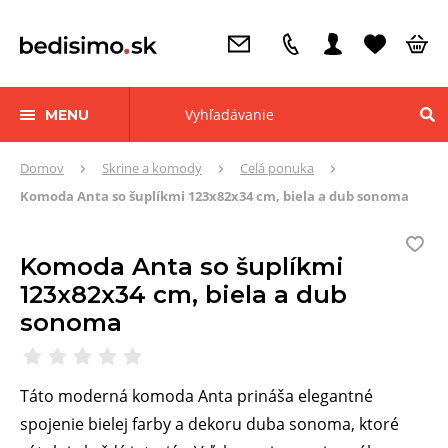
MENU
Tu
Domov
Skrine a komody
Celá ponuka
sa
Komoda Anta so šuplíkmi 123x82x34 cm, biela a dub sonoma
nachádzate:
Komoda Anta so šuplíkmi
123x82x34 cm, biela a dub
sonoma
Táto moderná komoda Anta prináša elegantné
spojenie bielej farby a dekoru duba sonoma, ktoré