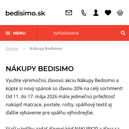
MENU
Tu
Domov
Nákupy Bedisimo
sa
nachádzate:
NÁKUPY BEDISIMO
Využite výnimočnú zľavovú akciu Nákupy Bedisimo a
kúpte si nový spánok so zľavou 20% na celý sortiment!
Od 11. do 17. mája 2026 máte jedinečnú príležitosť
nakúpiť matrace, postele, rošty, spálňový textil aj
ďalšie vybavenie pre spálňu výhodnejšie.
Stačí v košíku zadať zľavový kód NAKUPY20 a zľava sa