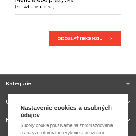
Meno alebo prezývka
(zobrazí sa pri recenzii)
ODOSLAŤ RECENZIU
Zo
Kategórie
vi
Zo
Užitočné odkazy
vi
Nastavenie cookies a osobných
údajov
Zo
Newsletter
vi
Súbory cookie používame na zhromažďovanie
a analýzu informácií o výkone a používaní