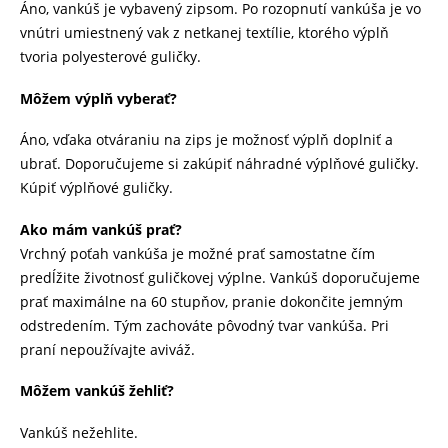
Áno, vankúš je vybavený zipsom. Po rozopnutí vankúša je vo
vnútri umiestnený vak z netkanej textílie, ktorého výplň
tvoria polyesterové guličky.
Môžem výplň vyberať?
Áno, vďaka otváraniu na zips je možnosť výplň doplniť a
ubrať. Doporučujeme si zakúpiť náhradné výplňové guličky.
Kúpiť výplňové guličky.
Ako mám vankúš prať?
Vrchný poťah vankúša je možné prať samostatne čím
predĺžite životnosť guličkovej výplne. Vankúš doporučujeme
prať maximálne na 60 stupňov, pranie dokončite jemným
odstredením. Tým zachováte pôvodný tvar vankúša. Pri
praní nepoužívajte aviváž.
Môžem vankúš žehliť?
Vankúš nežehlite.