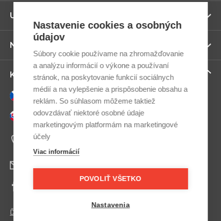
Zo
Užitočné odkazy
vi
Nastavenie cookies a osobných
údajov
Zo
Newsletter
vi
Súbory cookie používame na zhromažďovanie
a analýzu informácií o výkone a používaní
Zo
Kontaktujte nás
stránok, na poskytovanie funkcií sociálnych
vi
médií a na vylepšenie a prispôsobenie obsahu a
Česky
reklám. So súhlasom môžeme taktiež
odovzdávať niektoré osobné údaje
Slovensky
marketingovým platformám na marketingové
+421 948 033 033
účely
Po-Pá 9:00–17:00
Viac informácií
info@bedisimo.sk
POVOLIŤ VŠETKO
Facebook
Nastavenia
Ďalšie kontakty