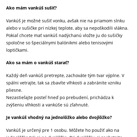
Ako mám vankúš sušiť?
Vankúš je možné sušiť vonku, avšak nie na priamom slnku
alebo v sušičke pri nízkej teplote, aby sa nepoškodili vlákna.
Pokiaľ chcete mať vankúš nadýchanú vložte ju do sušičky
spoločne so špeciálnymi balónikmi alebo tenisovými
loptičkami.
Ako sa mám o vankúš starať?
Každý deň vankúš pretrepte, zachováte tým tvar výplne. V
spálni vetrajte, tak sa zbavíte vlhkosti a zabránite vzniku
pliesne.
Nezastieľajte posteľ hneď po prebudení, prichádza k
zvýšeniu vlhkosti a vankúše sú zľahnuté.
J
e vankúš vhodný na jednolôžko alebo dvojlôžko?
Vankúš je určený pre 1 osobu. Môžete ho použiť ako na