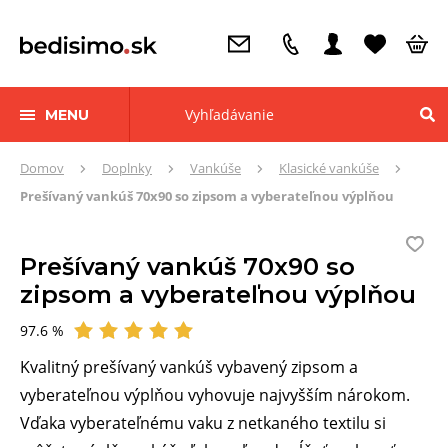
MENU
Tu
Domov
Doplnky
Vankúše
Klasické vankúše
sa
Prešívaný vankúš 70x90 so zipsom a vyberateľnou výplňou
nachádzate:
Prešívaný vankúš 70x90 so
zipsom a vyberateľnou výplňou
97.6 %
Hodnotené
Kvalitný prešívaný vankúš vybavený zipsom a
vyberateľnou výplňou vyhovuje najvyšším nárokom.
Vďaka vyberateľnému vaku z netkaného textilu si