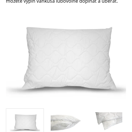
môžete výplň vankúša ľubovoľne dopĺňať a uberať.