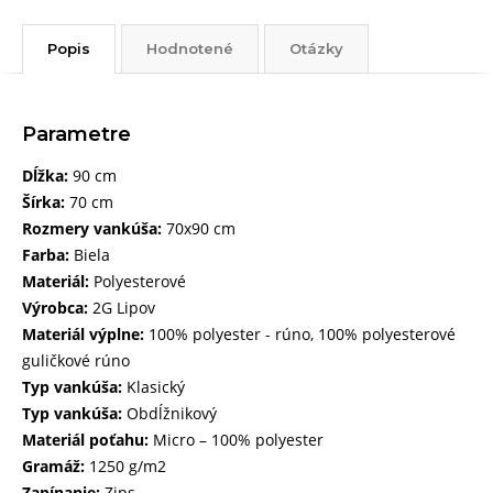
Popis
Hodnotené
Otázky
Parametre
Dĺžka:
90 cm
Šírka:
70 cm
Rozmery vankúša:
70x90 cm
Farba:
Biela
Materiál:
Polyesterové
Výrobca:
2G Lipov
Materiál výplne:
100% polyester - rúno, 100% polyesterové
guličkové rúno
Typ vankúša:
Klasický
Typ vankúša:
Obdĺžnikový
Materiál poťahu:
Micro – 100% polyester
Gramáž:
1250 g/m2
Zapínanie:
Zips