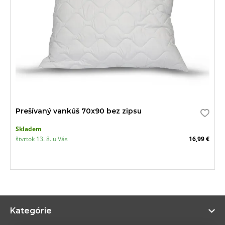
Prešívaný vankúš 70x90 bez zipsu
Skladem
štvrtok 13. 8. u Vás
16,99 €
Zo
Kategórie
vi