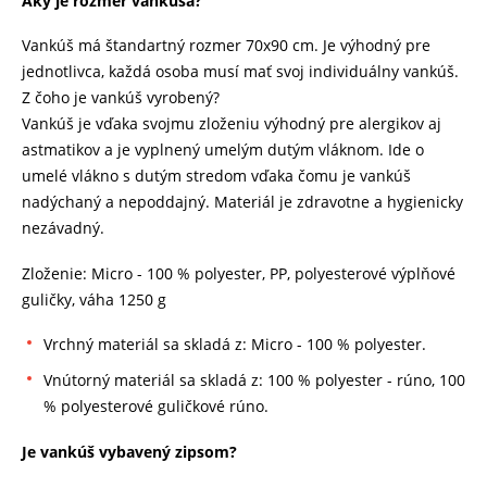
Aký je rozmer vankúša?
Vankúš má štandartný rozmer 70x90 cm. Je výhodný pre
jednotlivca, každá osoba musí mať svoj individuálny vankúš.
Z čoho je vankúš vyrobený?
Vankúš je vďaka svojmu zloženiu výhodný pre alergikov aj
astmatikov a je vyplnený umelým dutým vláknom. Ide o
umelé vlákno s dutým stredom vďaka čomu je vankúš
nadýchaný a nepoddajný. Materiál je zdravotne a hygienicky
nezávadný.
Zloženie: Micro - 100 % polyester, PP, polyesterové výplňové
guličky, váha 1250 g
Vrchný materiál sa skladá z: Micro - 100 % polyester.
Vnútorný materiál sa skladá z: 100 % polyester - rúno, 100
% polyesterové guličkové rúno.
Je vankúš vybavený zipsom?