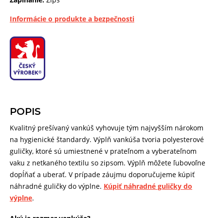
Informácie o produkte a bezpečnosti
POPIS
Kvalitný prešívaný vankúš vyhovuje tým najvyšším nárokom
na hygienické štandardy. Výplň vankúša tvoria polyesterové
guličky, ktoré sú umiestnené v prateľnom a vyberateľnom
vaku z netkaného textilu so zipsom. Výplň môžete ľubovoľne
dopĺňať a uberať. V prípade záujmu doporučujeme kúpiť
náhradné guličky do výplne.
Kúpiť náhradné guličky do
výplne
.