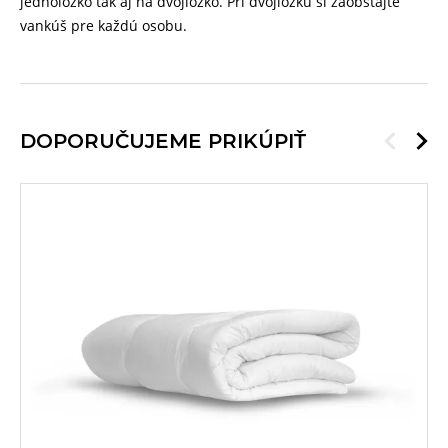
jednolôžko tak aj na dvojlôžko. Pri dvojlôžku si zaobstajte
vankúš pre každú osobu.
DOPORUČUJEME PRIKÚPIŤ