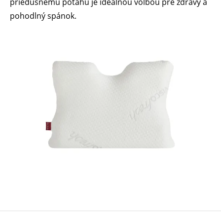
priedušnému poťahu je ideálnou voľbou pre zdravý a
pohodlný spánok.