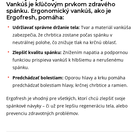
Vankúš je kľúčovým prvkom zdravého
spánku. Ergonomický vankúš, ako je
Ergofresh, pomáha:
Udržiavať správne držanie tela:
Tvar a materiál vankúša
zabezpečia, že chrbtica zostane počas spánku v
neutrálnej polohe, čo znižuje tlak na krčnú oblasť.
Zlepšiť kvalitu spánku:
Znížením napätia a podpornou
funkciou prispieva vankúš k hlbšiemu a nerušenému
spánku.
Predchádzať bolestiam:
Oporou hlavy a krku pomáha
predchádzať bolestiam hlavy, krčnej chrbtice a ramien.
Ergofresh je vhodný pre všetkých, ktorí chcú zlepšiť svoje
spánkové návyky – či už pre lepšiu regeneráciu tela, alebo
prevenciu zdravotných problémov.