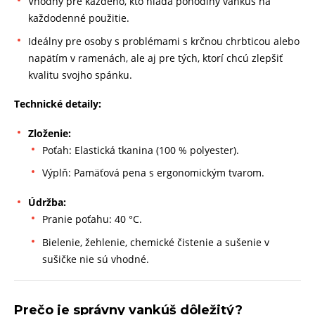
Vhodný pre každého, kto hľadá pohodlný vankúš na
každodenné použitie.
Ideálny pre osoby s problémami s krčnou chrbticou alebo
napätím v ramenách, ale aj pre tých, ktorí chcú zlepšiť
kvalitu svojho spánku.
Technické detaily:
Zloženie:
Poťah: Elastická tkanina (100 % polyester).
Výplň: Pamäťová pena s ergonomickým tvarom.
Údržba:
Pranie poťahu: 40 °C.
Bielenie, žehlenie, chemické čistenie a sušenie v
sušičke nie sú vhodné.
Prečo je správny vankúš dôležitý?