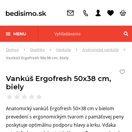
MENU
Tu
Domov
Doplnky
Vankúše
Anatomické vankúše
sa
Vankúš Ergofresh 50x38 cm, biely
nachádzate:
Vankúš Ergofresh 50x38 cm,
biely
Anatomický vankúš Ergofresh 50×38 cm v bielom
prevedení s ergonomickým tvarom z pamäťovej peny
poskytuje optimálnu podporu hlavy a krku. Vďaka