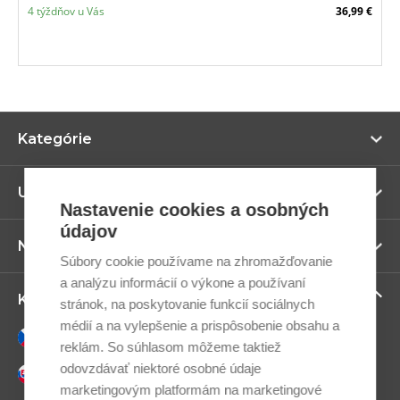
4 týždňov u Vás
36,99 €
Zo
Kategórie
vi
Zo
Užitočné odkazy
vi
Nastavenie cookies a osobných
údajov
Zo
Newsletter
vi
Súbory cookie používame na zhromažďovanie
a analýzu informácií o výkone a používaní
Zo
Kontaktujte nás
stránok, na poskytovanie funkcií sociálnych
vi
médií a na vylepšenie a prispôsobenie obsahu a
Česky
reklám. So súhlasom môžeme taktiež
odovzdávať niektoré osobné údaje
Slovensky
marketingovým platformám na marketingové