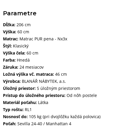
Parametre
Dĺžka:
206 cm
Výška:
60 cm
Matrac:
Matrac PUR pena - Nx3x
Štýl:
Klasický
Výška čela:
60 cm
Farba:
Hnedá
Záruka:
24 mesiacov
Ložná výška vč. matraca:
46 cm
Výrobca:
BLANÁŘ NÁBYTEK, a.s.
Úložný priestor:
S úložným priestorom
Prístup do úložného priestoru:
Od nôh postele
Materiál poťahu:
Látka
Typ roštu:
RL1
Nosnosť do:
105 kg (pri dvojlôžku každá polovica)
Poťah:
Sevilla 24-40 / Manhattan 4