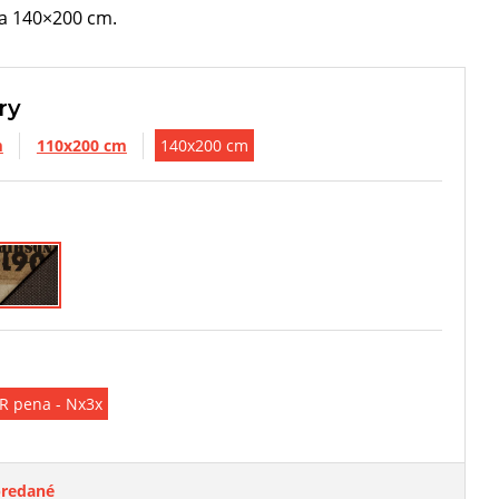
a 140×200 cm.
ry
m
110x200 cm
140x200 cm
R pena - Nx3x
redané