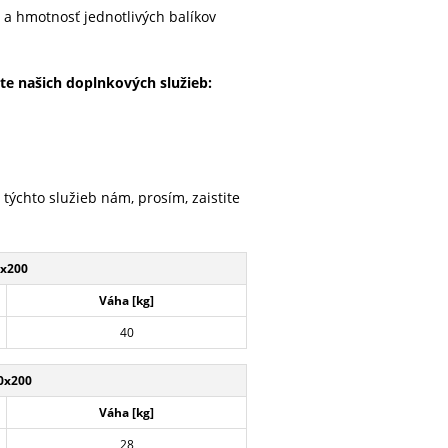
a hmotnosť jednotlivých balíkov
te našich doplnkových služieb:
 týchto služieb nám, prosím, zaistite
x200
Váha [kg]
40
0x200
Váha [kg]
28