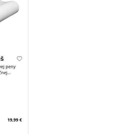
š
vej peny
čnej
19,99 €