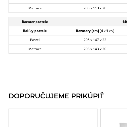
Matrace
203 x 113 x 20
Rozmer postele
14
Balíky postele
Rozmery [cm]
(d x š x v)
Posteľ
205 x 147 x 22
Matrace
203 x 143 x 20
DOPORUČUJEME PRIKÚPIŤ