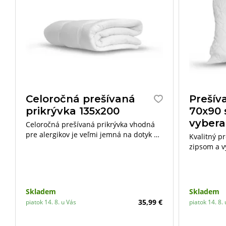
Celoročná prešívaná
Prešív
prikrývka 135x200
70x90 
vybera
Celoročná prešívaná prikrývka vhodná
pre alergikov je veľmi jemná na dotyk a
Kvalitný p
výborne reguluje teplotu ľudského tela.
zipsom a v
vyhovuje n
vyberateľn
si môžete 
dopĺňať a 
Skladem
Skladem
35,99 €
piatok 14. 8. u Vás
piatok 14. 8.