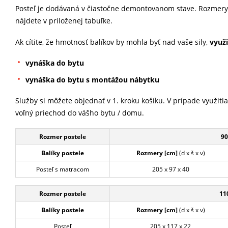
Posteľ je dodávaná v čiastočne demontovanom stave. Rozmery 
nájdete v priloženej tabuľke.
Ak cítite, že hmotnosť balíkov by mohla byť nad vaše sily,
využi
vynáška do bytu
vynáška do bytu s montážou nábytku
Služby si môžete objednať v 1. kroku košíku. V prípade využitia
voľný priechod do vášho bytu / domu.
Rozmer postele
90
Balíky postele
Rozmery [cm]
(d x š x v)
Posteľ s matracom
205 x 97 x 40
Rozmer postele
11
Balíky postele
Rozmery [cm]
(d x š x v)
Posteľ
205 x 117 x 22