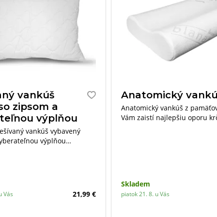
aný vankúš
Anatomický vankú
so zipsom a
Anatomický vankúš z pamäťo
teľnou výplňou
Vám zaistí najlepšiu oporu kr
chrbtice.
rešívaný vankúš vybavený
yberateľnou výplňou
ajvyšším nárokom. Vďaka
ému vaku z netkaného textilu
výplň vankúša ľubovoľne
uberať.
Skladem
21,99 €
 u Vás
piatok 21. 8. u Vás