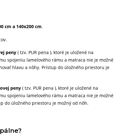
00 cm a 140x200 cm
.
cov.
ej peny
( tzv. PUR pena ), ktoré je uložené na
ému spojeniu lamelového rámu a matraca nie je možné
ovať hlavu a nôhy. Prístup do úložného priestoru je
ovej peny
( tzv. PUR pena ), ktoré je uložené na
ému spojeniu lamelového rámu a matraca nie je možné
tup do úložného priestoru je možný od nôh.
spálne?