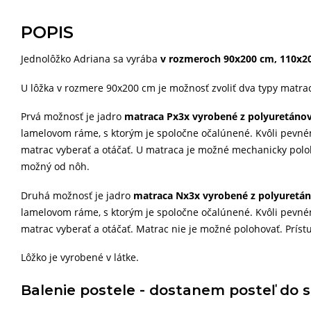
POPIS
Jednolôžko Adriana sa vyrába
v rozmeroch 90x200 cm, 110x2
U lôžka v rozmere 90x200 cm je možnosť zvoliť dva typy matra
Prvá možnosť je jadro
matraca Px3x vyrobené z polyuretánov
lamelovom ráme, s ktorým je spoločne očalúnené. Kvôli pevn
matrac vyberať a otáčať. U matraca je možné mechanicky poloh
možný od nôh.
Druhá možnosť je jadro
matraca Nx3x vyrobené z polyuretán
lamelovom ráme, s ktorým je spoločne očalúnené. Kvôli pevn
matrac vyberať a otáčať. Matrac nie je možné polohovať. Prís
Lôžko je vyrobené v látke.
Balenie postele - dostanem posteľ do 