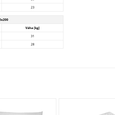
23
0x200
Váha [kg]
31
28