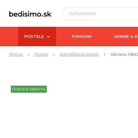
POSTELE
POHOVKY
SKRINE A 
Tu
Domov
Postele
Jednolôžkové postele
Adriana 140x
sa
nachádzate:
Doprava zadarmo