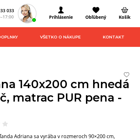
033 033
0–17:00
Prihlásenie
Obľúbený
Košík
DOPLNKY
VŠETKO O NÁKUPE
KONTAKT
ana 140x200 cm hnedá
ač, matrac PUR pena -
ľanda Adriana sa vyrába v rozmeroch 90×200 cm,