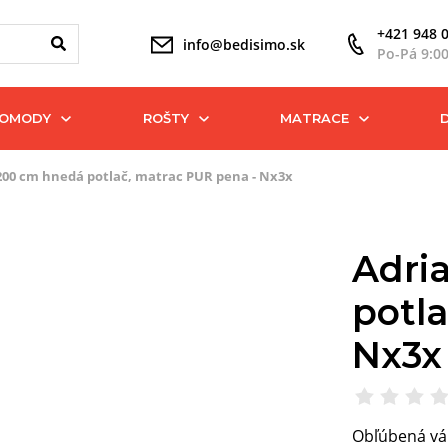
+421 948 
info@bedisimo.sk
Po-Pá 9:0
KOMODY
ROŠTY
MATRACE
200 cm hnedá potlač, matrac PUR pena - Nx3x
Adri
potl
Nx3x
Obľúbená vá