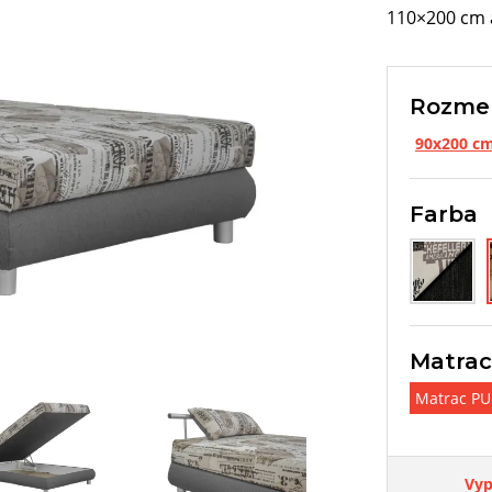
110×200 cm 
Rozme
90x200 c
Farba
Matrac
Matrac PU
Vyp