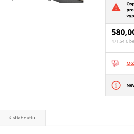
Osp
pro
vyp
580,0
471,54 € b
Mož
Nev
K stiahnutiu