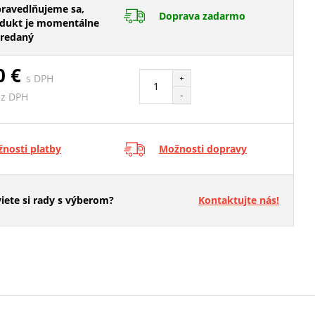
ravedlňujeme sa,
Doprava zadarmo
dukt je momentálne
redaný
0 €
s DPH
+
-
ez DPH
nosti platby
Možnosti dopravy
iete si rady s výberom?
Kontaktujte nás!