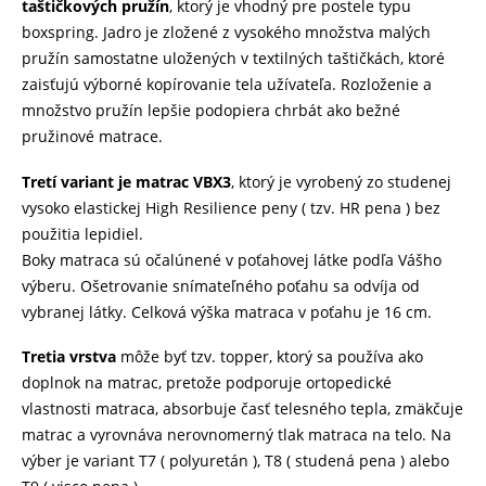
taštičkových pružín
, ktorý je vhodný pre postele typu
boxspring. Jadro je zložené z vysokého množstva malých
pružín samostatne uložených v textilných taštičkách, ktoré
zaisťujú výborné kopírovanie tela užívateľa. Rozloženie a
množstvo pružín lepšie podopiera chrbát ako bežné
pružinové matrace.
Tretí variant je matrac VBX3
, ktorý je vyrobený zo studenej
vysoko elastickej High Resilience peny ( tzv. HR pena ) bez
použitia lepidiel.
Boky matraca sú očalúnené v poťahovej látke podľa Vášho
výberu. Ošetrovanie snímateľného poťahu sa odvíja od
vybranej látky. Celková výška matraca v poťahu je 16 cm.
Tretia vrstva
môže byť tzv. topper, ktorý sa používa ako
doplnok na matrac, pretože podporuje ortopedické
vlastnosti matraca, absorbuje časť telesného tepla, zmäkčuje
matrac a vyrovnáva nerovnomerný tlak matraca na telo. Na
výber je variant T7 ( polyuretán ), T8 ( studená pena ) alebo