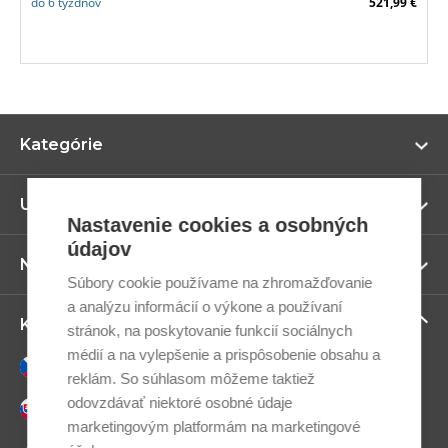
do 6 týždňov
521,99 €
Zo
Kategórie
vi
Zo
Užitočné odkazy
vi
Nastavenie cookies a osobných
údajov
Zo
Newsletter
vi
Súbory cookie používame na zhromažďovanie
a analýzu informácií o výkone a používaní
Zo
Kontaktujte nás
stránok, na poskytovanie funkcií sociálnych
vi
médií a na vylepšenie a prispôsobenie obsahu a
Česky
reklám. So súhlasom môžeme taktiež
odovzdávať niektoré osobné údaje
Slovensky
marketingovým platformám na marketingové
+421 948 033 033