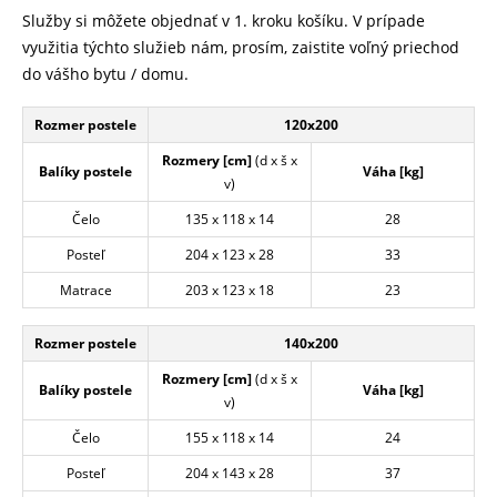
Služby si môžete objednať v 1. kroku košíku. V prípade
využitia týchto služieb nám, prosím, zaistite voľný priechod
do vášho bytu / domu.
Rozmer postele
120x200
Rozmery [cm]
(d x š x
Balíky postele
Váha [kg]
v)
Čelo
135 x 118 x 14
28
Posteľ
204 x 123 x 28
33
Matrace
203 x 123 x 18
23
Rozmer postele
140x200
Rozmery [cm]
(d x š x
Balíky postele
Váha [kg]
v)
Čelo
155 x 118 x 14
24
Posteľ
204 x 143 x 28
37