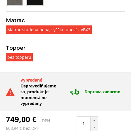
Matrac
Matrac studená pena, vyššia tuhosť - VBX3
Topper
bez topperu
Vypredané
Ospravedlňujeme
sa, produkt je
Doprava zadarmo
momentálne
vypredaný
749,00 €
s DPH
+
-
608,94 € bez DPH