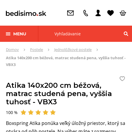
MENU
Tu
Domov
Postele
Jednolôžkové postele
sa
Atika 140x200 cm béžová, matrac studená pena, vyššia tuhosť -
nachádzate:
VBX3
Atika 140x200 cm béžová,
matrac studená pena, vyššia
tuhosť - VBX3
100 %
Hodnotené
Boxspring Atika ponúka veľký úložný priestor, ktorý sa
otvára od nôh postele. Na výber máte z rozmerov