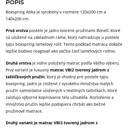
POPIS
Boxspring Atika je vyrobený v rozmere 120x200 cm a
140x200 cm.
Prvá vrstva
postele je jadro tvorené pružinami Bonell, ktoré
sú uložené na základnom ráme, ktorý nahradzuje u postele
typu boxspring lamelový rošt. Tento podklad matraca dokáže
lepšie bodovo reagovať ako väčšia časť lamelových roštov.
Druhá vrstva
je voľne položený matrac podľa Vášho výberu.
Prvý variant je luxusný
matrac VBI2 tvorený jadrom z
taštičkových pružín
, ktorý je vhodný pre postele typu
boxspring. Jadro je zložené z vysokého množstva malých
pružín samostatne uložených v textilných taštičkách, ktoré
zaisťujú výborné kopírovanie tela užívateľa. Rozloženie a
množstvo pružín lepšie podopiera chrbát ako bežné
pružinové matrace.
Druhý variant je matrac VBI3 tvorený jadrom z