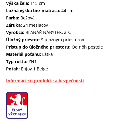
Výška čela:
115 cm
Ložná výška bez matraca:
44 cm
Farba:
Bežová
Záruka:
24 mesiacov
Výrobca:
BLANÁŘ NÁBYTEK, a.s.
Úložný priestor:
S úložným priestorom
Prístup do úložného priestoru:
Od nôh postele
Materiál poťahu:
Látka
Typ roštu:
ZN1
Poťah:
Enjoy 1 Beige
Informácie o produkte a bezpečnosti