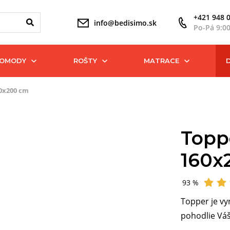
+421 948 
info@bedisimo.sk
Po-Pá 9:0
KOMODY
ROŠTY
MATRACE
60x200 cm
Topp
160x
93 %
Hodnotené
Topper je vy
pohodlie Váš