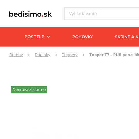
POSTELE
POHOVKY
SKRINE A 
Tu
Domov
Doplnky
Toppery
Topper T7 – PUR pena 1
sa
nachádzate:
Doprava zadarmo