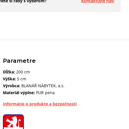
iete si rady s výberom?
Kontaktujte nás!
Parametre
Dĺžka:
200 cm
Výška:
5 cm
Výrobca:
BLANÁŘ NÁBYTEK, a.s.
Materiál výplne:
PUR pena
Informácie o produkte a bezpečnosti