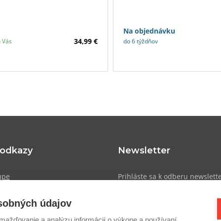
životnosť.
núka ochranu matraca pred
i a vlhkosťou Vďaka
u a polyuretánovému záteru
Na objednávku
vodeodolný a zároveň príjemný
34,99 €
u Vás
do 6 týždňov
 odkazy
Newsletter
upe
Prihláste sa k odberu newslett
prehľad o novinkách, zľavách a
atba
osobných údajov
cookies
ažďovanie a analýzu informácií o výkone a používaní