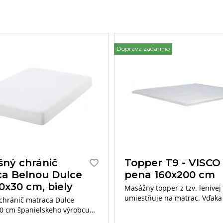
Doprava zadarmo
šný chránič
Topper T9 - VISCO
a Belnou Dulce
pena 160x200 cm
0x30 cm, biely
Masážny topper z tzv. lenivej
umiestňuje na matrac. Vďaka
chránič matraca Dulce
jedinečným vlastnostiam pod
0 cm španielskeho výrobcu
ortopedické vlastnosti matrac
jemným povrchom „Soft