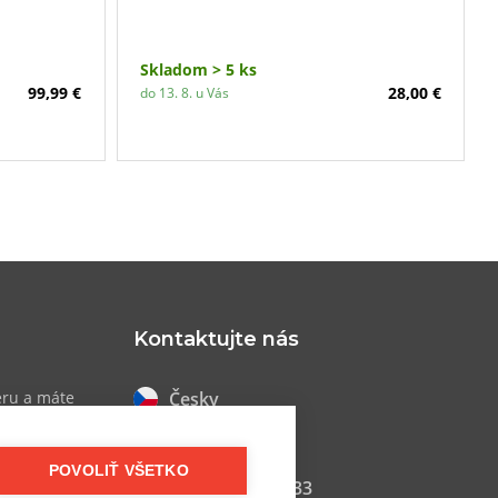
Skladom > 5 ks
99,99 €
28,00 €
do 13. 8. u Vás
Kontaktujte nás
Česky
eru a máte
 akciách
Slovensky
POVOLIŤ VŠETKO
+421 948 033 033