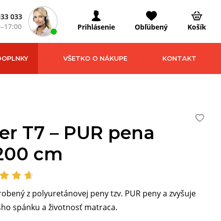
033 033
0–17:00
Prihlásenie
Obľúbený
Košík
DOPLNKY
VŠETKO O NÁKUPE
KONTAKT
er T7 – PUR pena
200 cm
robený z polyuretánovej peny tzv. PUR peny a zvyšuje
ho spánku a životnosť matraca.