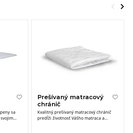
Do
Prešívaný matracový
chránič
 peny sa
Kvalitný prešívaný matracový chránič
 svojim
predĺži životnosť Vášho matraca a
poruje
zvyšuje hygienické minimum pre
a a jeho
spánok.