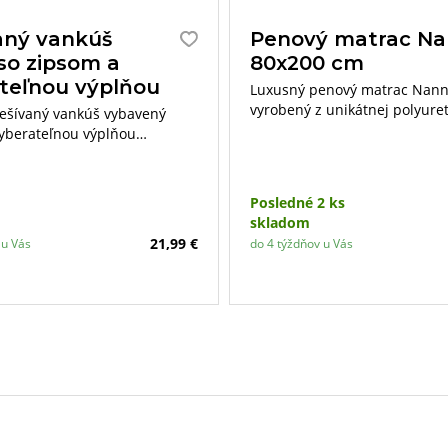
aný vankúš
Penový matrac N
so zipsom a
80x200 cm
teľnou výplňou
Luxusný penový matrac Nann
vyrobený z unikátnej polyure
rešívaný vankúš vybavený
MEGAcell peny. Výška matrac
yberateľnou výplňou
je 27 cm. Nosnosť do 130 kg.
ajvyšším nárokom. Vďaka
ému vaku z netkaného textilu
výplň vankúša ľubovoľne
Posledné 2 ks
uberať.
skladom
21,99 €
 u Vás
do 4 týždňov u Vás