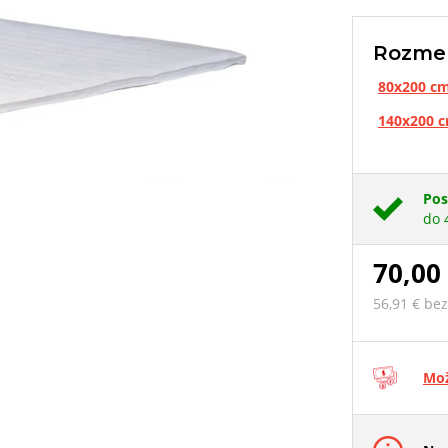
Rozme
80x200 c
140x200 
Pos
do 
70,00
56,91 € be
Mož