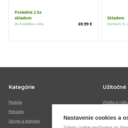
životnosť.
Touch“ po
nečistotam
Posledné 2 ks
mikrovlákn
skladom
Skladem
je ľahký, 
69,99 €
do 4 týždňov u Vás
štvrtok 6. 8. 
na dotyk.
Kategórie
Užitočné
Postele
Všetko o nák
Pohovky
Doprava a pl
Nastavenie cookies a 
Skrine a komody
Informácie o 
Súbory cookie používame na zhrom