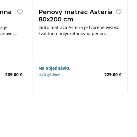
anna
Penový matrac Asteria
80x200 cm
a je
Jadro matraca Asteria je tvorené vysoko
tánovej
kvalitnou polyuretánovou penou
a v poťahu
prerezanú do 7 anatomických zón.
Výška matraca v poťahu je 22 cm.
Nosnosť do 130 kg.
Na objednávku
269,00 €
229,00 €
do 6 týždňov