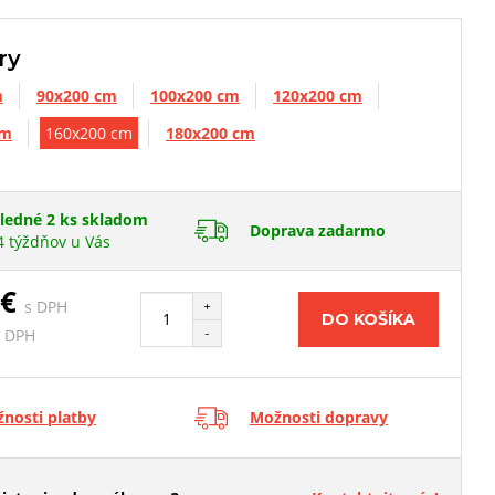
ry
m
90x200 cm
100x200 cm
120x200 cm
cm
160x200 cm
180x200 cm
ledné 2 ks skladom
Doprava zadarmo
4 týždňov u Vás
 €
s DPH
+
DO KOŠÍKA
-
z DPH
nosti platby
Možnosti dopravy