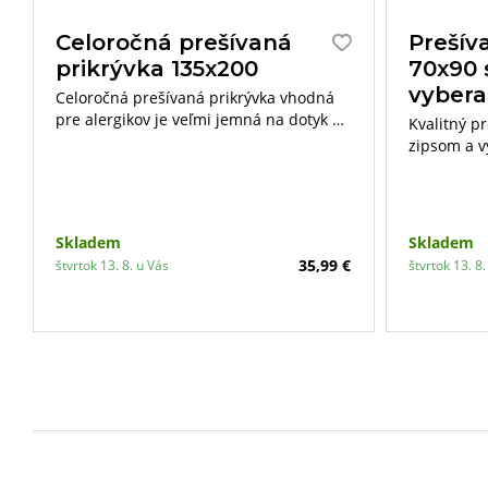
Celoročná prešívaná
Prešív
prikrývka 135x200
70x90 
vybera
Celoročná prešívaná prikrývka vhodná
pre alergikov je veľmi jemná na dotyk a
Kvalitný p
výborne reguluje teplotu ľudského tela.
zipsom a v
vyhovuje n
vyberateľn
si môžete 
dopĺňať a 
Skladem
Skladem
35,99 €
štvrtok 13. 8. u Vás
štvrtok 13. 8.