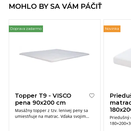
MOHLO BY SA VÁM PÁČIŤ
Doprava zadarmo
Novinka
Topper T9 - VISCO
Priedu
pena 90x200 cm
matrac
180x20
Masážny topper z tzv. lenivej peny sa
umiestňuje na matrac. Vďaka svojim
Priedušný 
jedinečným vlastnostiam podporuje
180×200×3
ortopedické vlastnosti matraca a jeho
Belnou s 