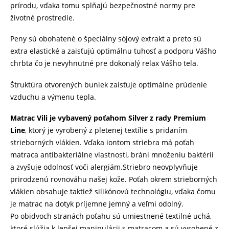
prírodu, vďaka tomu splňajú bezpečnostné normy pre
životné prostredie.
Peny sú obohatené o špeciálny sójový extrakt a preto sú
extra elastické a zaisťujú optimálnu tuhosť a podporu Vášho
chrbta čo je nevyhnutné pre dokonalý relax Vášho tela.
Štruktúra otvorených buniek zaisťuje optimálne prúdenie
vzduchu a výmenu tepla.
Matrac Vili je vybavený poťahom Silver z rady Premium
Line
, ktorý je vyrobený z pletenej textílie s pridaním
strieborných vlákien. Vďaka iontom striebra má poťah
matraca antibakteriálne vlastnosti, bráni množeniu baktérii
a zvyšuje odolnosť voči alergiám.Striebro neovplyvňuje
prirodzenú rovnováhu našej kože. Poťah okrem strieborných
vlákien obsahuje taktiež silikónovú technológiu, vďaka čomu
je matrac na dotyk príjemne jemný a veľmi odolný.
Po obidvoch stranách poťahu sú umiestnené textilné uchá,
ktoré slúžia k lepšej manipulácii s matracom a sú vyrobené z