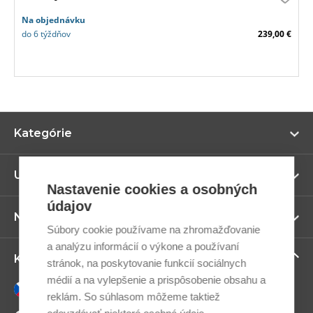
Na objednávku
do 6 týždňov
239,00 €
Zo
Kategórie
vi
Zo
Užitočné odkazy
vi
Nastavenie cookies a osobných
údajov
Zo
Newsletter
vi
Súbory cookie používame na zhromažďovanie
a analýzu informácií o výkone a používaní
Zo
Kontaktujte nás
stránok, na poskytovanie funkcií sociálnych
vi
médií a na vylepšenie a prispôsobenie obsahu a
Česky
reklám. So súhlasom môžeme taktiež