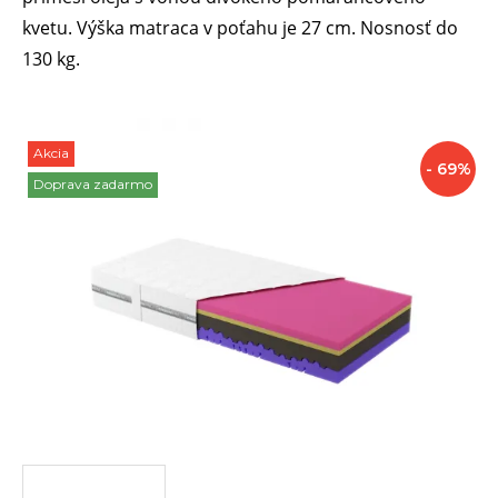
kvetu. Výška matraca v poťahu je 27 cm. Nosnosť do
130 kg.
Akcia
Zľavy
- 69%
Doprava zadarmo
a
akcie