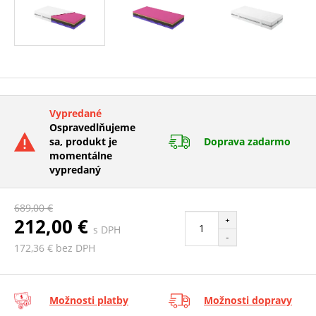
Vypredané
Ospravedlňujeme
sa, produkt je
Doprava zadarmo
momentálne
vypredaný
689,00 €
212,00 €
+
s DPH
-
172,36 € bez DPH
Možnosti platby
Možnosti dopravy