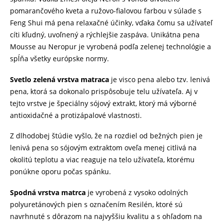
pomarančového kveta a ružovo-fialovou farbou v súlade s
Feng Shui má pena relaxačné účinky, vďaka čomu sa užívateľ
cíti kľudný, uvoľnený a rýchlejšie zaspáva. Unikátna pena
Mousse au Neropur je vyrobená podľa zelenej technológie a
spĺňa všetky európske normy.
Svetlo zelená vrstva matraca
je visco pena alebo tzv. lenivá
pena, ktorá sa dokonalo prispôsobuje telu užívateľa. Aj v
tejto vrstve je špeciálny sójový extrakt, ktorý má výborné
antioxidačné a protizápalové vlastnosti.
Z dlhodobej štúdie vyšlo, že na rozdiel od bežných pien je
lenivá pena so sójovým extraktom oveľa menej citlivá na
okolitú teplotu a viac reaguje na telo užívateľa, ktorému
ponúkne oporu počas spánku.
Spodná vrstva matrca
je vyrobená z vysoko odolných
polyuretánových pien s označením Resilén, ktoré sú
navrhnuté s dôrazom na najvyššiu kvalitu a s ohľadom na