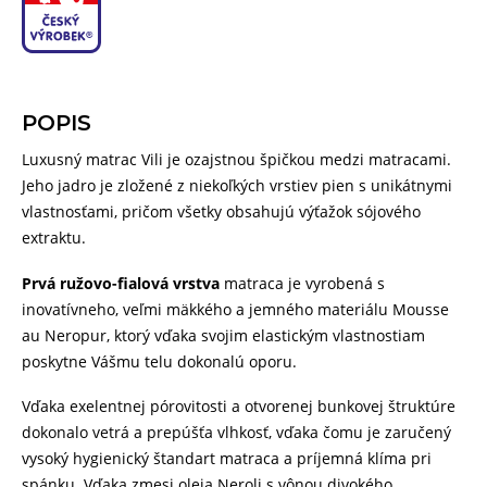
POPIS
Luxusný matrac Vili je ozajstnou špičkou medzi matracami.
Jeho jadro je zložené z niekoľkých vrstiev pien s unikátnymi
vlastnosťami, pričom všetky obsahujú výťažok sójového
extraktu.
Prvá ružovo-fialová vrstva
matraca je vyrobená s
inovatívneho, veľmi mäkkého a jemného materiálu Mousse
au Neropur, ktorý vďaka svojim elastickým vlastnostiam
poskytne Vášmu telu dokonalú oporu.
Vďaka exelentnej pórovitosti a otvorenej bunkovej štruktúre
dokonalo vetrá a prepúšťa vlhkosť, vďaka čomu je zaručený
vysoký hygienický štandart matraca a príjemná klíma pri
spánku. Vďaka zmesi oleja Neroli s vônou divokého