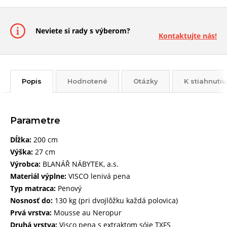
Neviete si rady s výberom?
Kontaktujte nás!
Popis
Hodnotené
Otázky
K stiahnutiu
Parametre
Dĺžka:
200 cm
Výška:
27 cm
Výrobca:
BLANÁŘ NÁBYTEK, a.s.
Materiál výplne:
VISCO lenivá pena
Typ matraca:
Penový
Nosnosť do:
130 kg (pri dvojlôžku každá polovica)
Prvá vrstva:
Mousse au Neropur
Druhá vrstva:
Visco pena s extraktom sóje TXFS