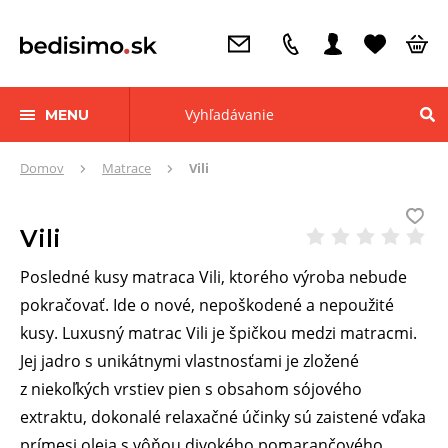
MENU
Tu
Domov
Matrace
Vili
sa
nachádzate:
Vili
Posledné kusy matraca Vili, ktorého výroba nebude
pokračovať. Ide o nové, nepoškodené a nepoužité
kusy. Luxusný matrac Vili je špičkou medzi matracmi.
Jej jadro s unikátnymi vlastnosťami je zložené
z niekoľkých vrstiev pien s obsahom sójového
extraktu, dokonalé relaxačné účinky sú zaistené vďaka
prímesi oleja s vôňou divokého pomarančového